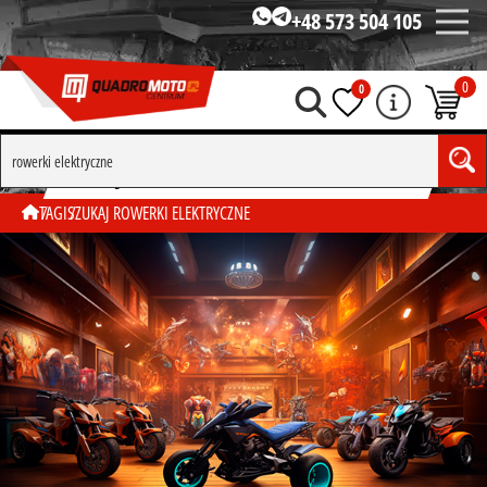
+48 573 504 105
0
0
SZUKAJ WG TAGU "ROWERKI ELEKTRYCZNE"
TAGI
SZUKAJ ROWERKI ELEKTRYCZNE