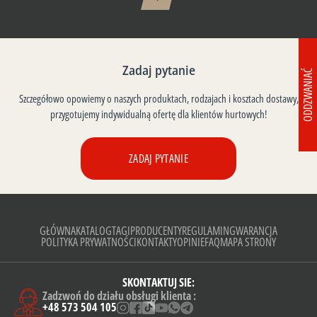
Zadaj pytanie
ODDZWANIAĆ
Szczegółowo opowiemy o naszych produktach, rodzajach i kosztach dostawy,
przygotujemy indywidualną ofertę dla klientów hurtowych!
ZADAJ PYTANIE
GŁÓWNA
KATALOG
TAGI
PRODUCENTY
REGULAMIN
GWARANCJA
POLITYKA PRYWATNOŚCI
KONTAKTY
OPINIE
FAQ
MAPA STRONY
SKONTAKTUJ SIE:
Zadzwoń do działu obsługi klienta :
+48 573 504 105