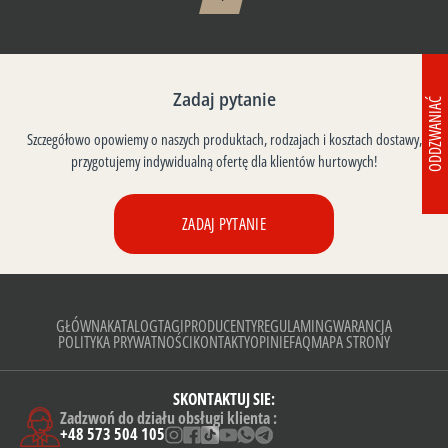
Zadaj pytanie
ODDZWANIAĆ
Szczegółowo opowiemy o naszych produktach, rodzajach i kosztach dostawy,
przygotujemy indywidualną ofertę dla klientów hurtowych!
ZADAJ PYTANIE
GŁÓWNA
KATALOG
TAGI
PRODUCENTY
REGULAMIN
GWARANCJA
POLITYKA PRYWATNOŚCI
KONTAKTY
OPINIE
FAQ
MAPA STRONY
SKONTAKTUJ SIE:
Zadzwoń do działu obsługi klienta :
+48 573 504 105