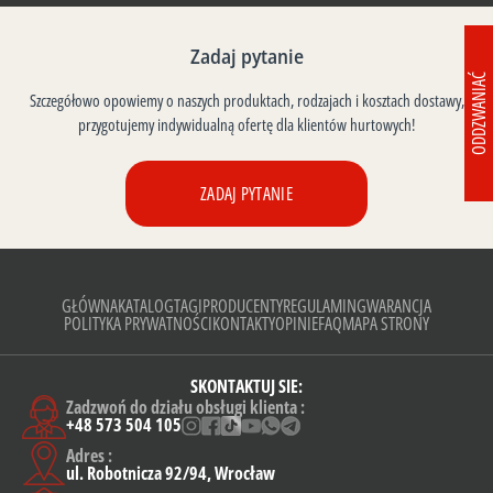
Zadaj pytanie
ODDZWANIAĆ
Szczegółowo opowiemy o naszych produktach, rodzajach i kosztach dostawy,
przygotujemy indywidualną ofertę dla klientów hurtowych!
ZADAJ PYTANIE
GŁÓWNA
KATALOG
TAGI
PRODUCENTY
REGULAMIN
GWARANCJA
POLITYKA PRYWATNOŚCI
KONTAKTY
OPINIE
FAQ
MAPA STRONY
SKONTAKTUJ SIE:
Zadzwoń do działu obsługi klienta :
+48 573 504 105
Adres :
ul. Robotnicza 92/94, Wrocław