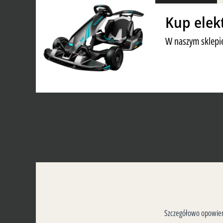
Kup elek
W naszym sklepie
Szczegółowo opowiemy