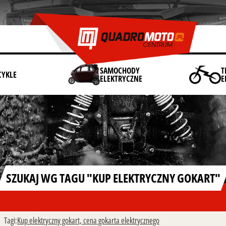
SAMOCHODY
T
YKLE
ELEKTRYCZNE
E
SZUKAJ WG TAGU "KUP ELEKTRYCZNY GOKART"
Tagi:
Kup elektryczny gokart,
cena gokarta elektrycznego