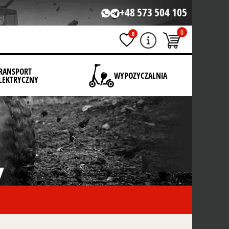
+48 573 504 105
0
0
RANSPORT
WYPOZYCZALNIA
LEKTRYCZNY