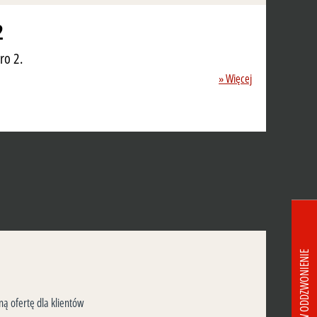
2
ro 2.
» Więcej
ZAMÓW ODDZWONIENIE
ą ofertę dla klientów