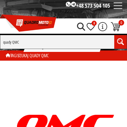
+48 573 504 105
0
0
SZUKAJ WG TAGU "QUADY QMC"
TAGI
SZUKAJ QUADY QMC