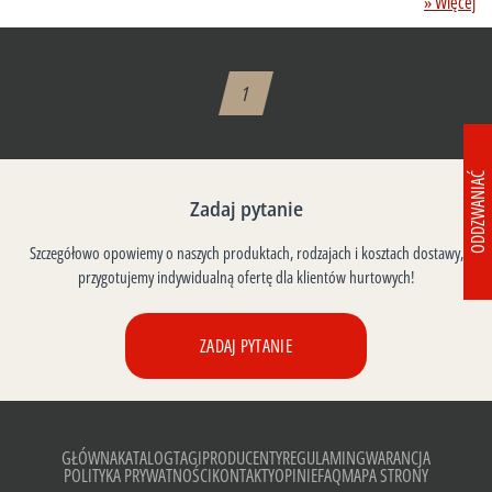
» Więcej
1
ODDZWANIAĆ
Zadaj pytanie
Szczegółowo opowiemy o naszych produktach, rodzajach i kosztach dostawy,
przygotujemy indywidualną ofertę dla klientów hurtowych!
ZADAJ PYTANIE
GŁÓWNA
KATALOG
TAGI
PRODUCENTY
REGULAMIN
GWARANCJA
POLITYKA PRYWATNOŚCI
KONTAKTY
OPINIE
FAQ
MAPA STRONY