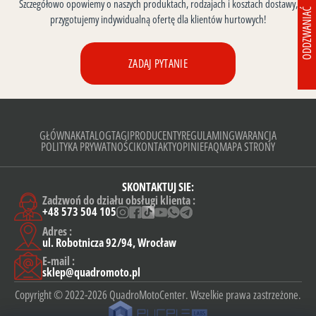
Szczegółowo opowiemy o naszych produktach, rodzajach i kosztach dostawy,
ODDZWANIAĆ
przygotujemy indywidualną ofertę dla klientów hurtowych!
ZADAJ PYTANIE
GŁÓWNA
KATALOG
TAGI
PRODUCENTY
REGULAMIN
GWARANCJA
POLITYKA PRYWATNOŚCI
KONTAKTY
OPINIE
FAQ
MAPA STRONY
SKONTAKTUJ SIE:
Zadzwoń do działu obsługi klienta :
+48 573 504 105
Adres :
ul. Robotnicza 92/94, Wrocław
E-mail :
sklep@quadromoto.pl
Copyright © 2022-2026 QuadroMotoCenter. Wszelkie prawa zastrzeżone.