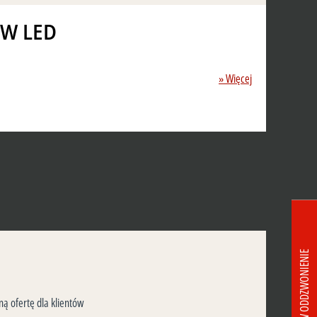
0W LED
» Więcej
ZAMÓW ODDZWONIENIE
ą ofertę dla klientów