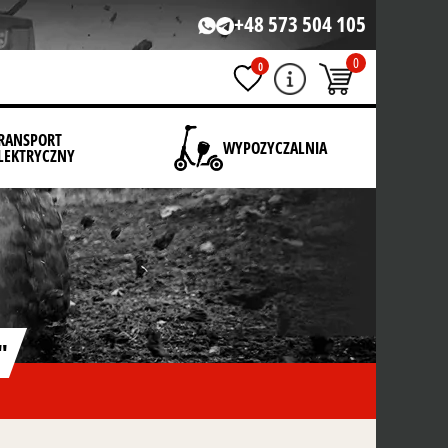
+48 573 504 105
0
0
RANSPORT
WYPOZYCZALNIA
LEKTRYCZNY
"