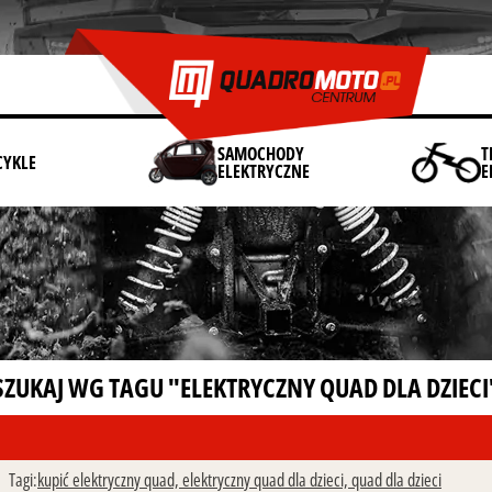
SAMOCHODY
T
YKLE
ELEKTRYCZNE
E
SZUKAJ WG TAGU "ELEKTRYCZNY QUAD DLA DZIECI
Tagi:
kupić elektryczny quad,
elektryczny quad dla dzieci,
quad dla dzieci