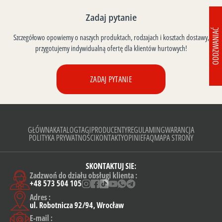
Zadaj pytanie
ODDZWANIAĆ
Szczegółowo opowiemy o naszych produktach, rodzajach i kosztach dostawy,
przygotujemy indywidualną ofertę dla klientów hurtowych!
ZADAJ PYTANIE
GŁÓWNA
KATALOG
TAGI
PRODUCENTY
REGULAMIN
GWARANCJA
POLITYKA PRYWATNOŚCI
KONTAKTY
OPINIE
FAQ
MAPA STRONY
SKONTAKTUJ SIE:
Zadzwoń do działu obsługi klienta :
+48 573 504 105
Adres :
ul. Robotnicza 92/94, Wrocław
E-mail :