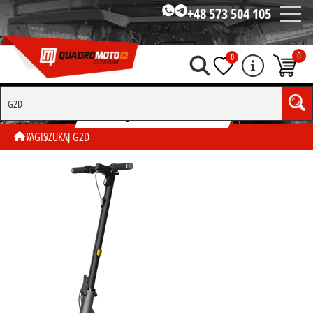
+48 573 504 105
0
0
SZUKAJ WG TAGU "G2D"
TAGI
SZUKAJ G2D