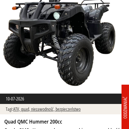
10-07-2026
ODDZWANIAĆ
Tagi:
ATV,
quad,
niezawodność,
bezpieczeństwo
Quad QMC Hummer 200cc