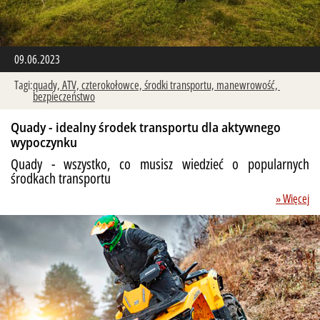
09.06.2023
Tagi:
quady,
ATV,
czterokołowce,
środki transportu,
manewrowość,
bezpieczeństwo
Quady - idealny środek transportu dla aktywnego
wypoczynku
Quady - wszystko, co musisz wiedzieć o popularnych
środkach transportu
» Więcej