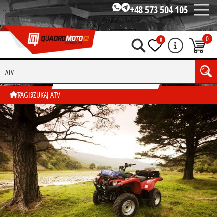
+48 573 504 105
0
0
SZUKAJ WG TAGU "ATV"
TAGI
SZUKAJ ATV