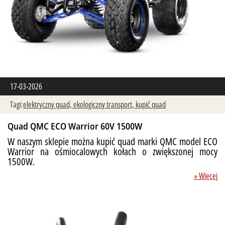
17-03-2026
Tagi:
elektryczny quad,
ekologiczny transport,
kupić quad
Quad QMC ECO Warrior 60V 1500W
W naszym sklepie można kupić quad marki QMC model ECO
Warrior na ośmiocalowych kołach o zwiększonej mocy
1500W.
» Więcej