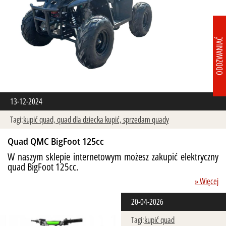
ODDZWANIAĆ
13-12-2024
Tagi:
kupić quad,
quad dla dziecka kupić,
sprzedam quady
Quad QMC BigFoot 125cc
W naszym sklepie internetowym możesz zakupić elektryczny
quad BigFoot 125cc.
» Więcej
20-04-2026
Tagi:
kupić quad