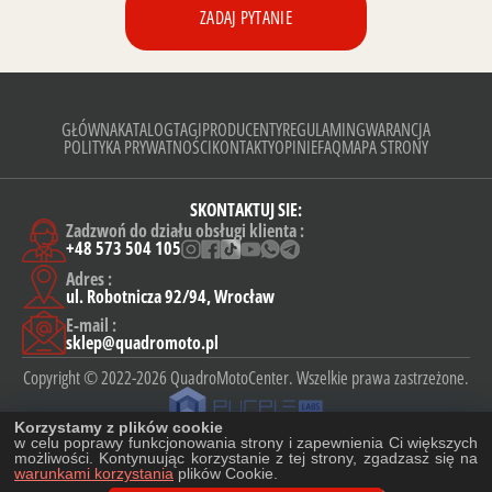
ZADAJ PYTANIE
GŁÓWNA
KATALOG
TAGI
PRODUCENTY
REGULAMIN
GWARANCJA
POLITYKA PRYWATNOŚCI
KONTAKTY
OPINIE
FAQ
MAPA STRONY
SKONTAKTUJ SIE:
Zadzwoń do działu obsługi klienta :
+48 573 504 105
Adres :
ul. Robotnicza 92/94, Wrocław
E-mail :
sklep@quadromoto.pl
Copyright © 2022-2026 QuadroMotoCenter. Wszelkie prawa zastrzeżone.
Korzystamy z plików cookie
w celu poprawy funkcjonowania strony i zapewnienia Ci większych
możliwości. Kontynuując korzystanie z tej strony, zgadzasz się na
Wszelkie informacje prezentowane na stronie mają charakter wyłącznie informacyjny
warunkami korzystania
i nie stanowią oferty publicznej.
plików Cookie.