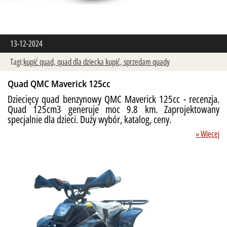
13-12-2024
Tagi:
kupić quad,
quad dla dziecka kupić,
sprzedam quady
Quad QMC Maverick 125cc
Dziecięcy quad benzynowy QMC Maverick 125cc - recenzja.
Quad 125cm3 generuje moc 9.8 km. Zaprojektowany
specjalnie dla dzieci. Duży wybór, katalog, ceny.
» Więcej