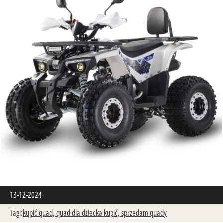
13-12-2024
Tagi:
kupić quad,
quad dla dziecka kupić,
sprzedam quady